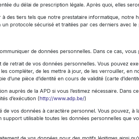
tée du délai de prescription légale. Après quoi, elles seron
à des tiers tels que notre prestataire informatique, notr
 un protocole sécurisé et traitées par ces derniers avec le
 communiquer de données personnelles. Dans ce cas, vous p
et de retrait de vos données personnelles. Vous pouvez exer
 les compléter, de les mettre à jour, de les verrouiller, en 
e d’une pièce d’identité en cours de validité (carte d’ident
tion auprès de la APD si vous l’estimez nécessaire. Dans ce
ités d’exécution (
http://www.adp.be/
)
lité de vos données à caractère personnel. Vous pouvez, 
n support utilisable toutes les données personnelles que 
raitement de vos données pour des motifs légitimes ainsi qu