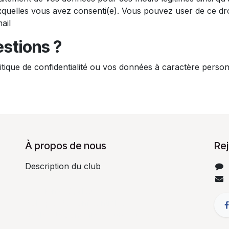
 auxquelles vous avez consenti(e). Vous pouvez user de ce dr
ail
estions ?
itique de confidentialité ou vos données à caractère person
À propos de nous
Re
Description du club
Mentions Légales
Politique de confidentialité
Règles de conduite & buts du Lions